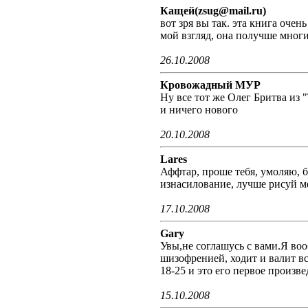
Кащей(zsug@mail.ru)
вот зря вы так. эта книга очен
мой взгляд, она получше многи
26.10.2008
Кровожадный МУР
Ну все тот же Олег Бритва из 
и ничего нового
20.10.2008
Lares
Аффтар, проше тебя, умоляю, б
изнасилование, лучше рисуй м
17.10.2008
Gary
Увы,не соглашусь с вами.Я воо
шизофренией, ходит и валит вс
18-25 и это его первое произве
15.10.2008