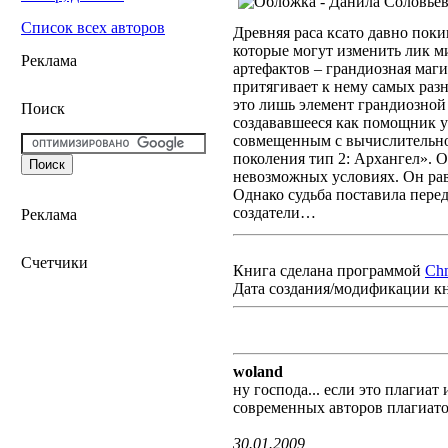
Список всех авторов
Древняя раса ксато давно пок
которые могут изменить лик м
Реклама
артефактов – грандиозная маги
притягивает к нему самых разн
это лишь элемент грандиозной
Поиск
создававшееся как помощник 
совмещенным с вычислительно
поколения тип 2: Архангел». О
невозможных условиях. Он рав
Однако судьба поставила перед
создатели…
Реклама
Счетчики
Книга сделана программой
Ch
Дата создания/модификации к
woland
ну господа... если это плагиа
современных авторов плагиато
30.01.2009