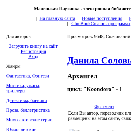
Маленькая Паутинка - электронная библиот
|
На главную сайта
|
Новые поступления
|
|
ChmBookCreator - программа
Для авторов
Просмотров: 9648; Скачиваний
Загрузить книгу на сайт
Регистрация
Вход
Данила Солов
Жанры
Архангел
Фантастика, Фэнтези
Мистика, ужасы,
цикл: "Koondoro" - 1
триллеры
Детективы, боевики
Фрагмент
Проза, беллетристика
Если Вы автор, переводчик или
размещены на этом сайте, свяж
Многоавторские серии
Юмор, детские