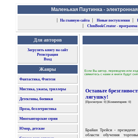
Маленькая Паутинка - электронная
|
|
|
На главную сайта
Новые поступления
|
ChmBookCreator - программа
Для авторов
Загрузить книгу на сайт
Регистрация
Вход
Жанры
Если Вы автор, переводчик или изд
свяжитесь с нами и книги будут сня
Фантастика, Фэнтези
Мистика, ужасы, триллеры
Оставьте брезгливост
лягушку!
Детективы, боевики
[Просмотров: 0] [Комментариев: 0]
Проза, беллетристика
Многоавторские серии
Юмор, детские
Брайан Трейси - президент 
области обучения торговы