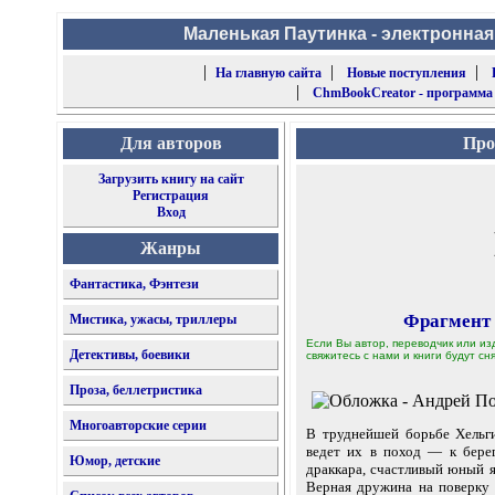
Маленькая Паутинка - электронная
|
|
|
На главную сайта
Новые поступления
|
ChmBookCreator - программа
Для авторов
Про
Загрузить книгу на сайт
Регистрация
Вход
Жанры
Фантастика, Фэнтези
Фрагмент
Мистика, ужасы, триллеры
Если Вы автор, переводчик или из
Детективы, боевики
свяжитесь с нами и книги будут сня
Проза, беллетристика
Многоавторские серии
В труднейшей борьбе Хельги
ведет их в поход — к берег
Юмор, детские
драккара, счастливый юный яр
Верная дружина на поверку 