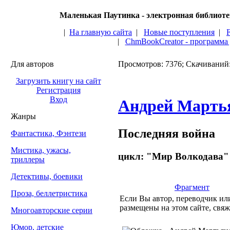
Маленькая Паутинка - электронная библиот
|
На главную сайта
|
Новые поступления
|
|
ChmBookCreator - программа
Для авторов
Просмотров: 7376; Скачиваний
Загрузить книгу на сайт
Регистрация
Вход
Андрей Марть
Жанры
Последняя война
Фантастика, Фэнтези
Мистика, ужасы,
цикл: "Мир Волкодава" 
триллеры
Детективы, боевики
Фрагмент
Проза, беллетристика
Если Вы автор, переводчик или
размещены на этом сайте, свяж
Многоавторские серии
Юмор, детские