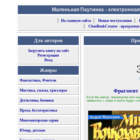
Маленькая Паутинка - электронная
|
|
|
На главную сайта
Новые поступления
|
ChmBookCreator - программа
Для авторов
Про
Загрузить книгу на сайт
Регистрация
Вход
Жанры
Фантастика, Фэнтези
Фрагмент
Мистика, ужасы, триллеры
Если Вы автор, переводчик или из
Детективы, боевики
свяжитесь с нами и книги будут сня
Проза, беллетристика
Многоавторские серии
Юмор, детские