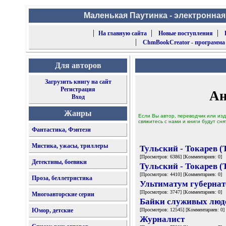
Маленькая Паутинка - электронная
|
|
|
На главную сайта
Новые поступления
|
ChmBookCreator - программа
Для авторов
Загрузить книгу на сайт
Регистрация
Ан
Вход
Жанры
Если Вы автор, переводчик или изд
свяжитесь с нами и книги будут сня
Фантастика, Фэнтези
Мистика, ужасы, триллеры
Тульский - Токарев (
[Просмотров: 6386] [Комментариев: 0]
Детективы, боевики
Тульский - Токарев (
[Просмотров: 4410] [Комментариев: 0]
Проза, беллетристика
Ультиматум губернат
[Просмотров: 3747] [Комментариев: 0]
Многоавторские серии
Байки служивых люд
Юмор, детские
[Просмотров: 12545] [Комментариев: 0]
Журналист