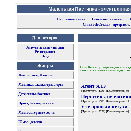
Маленькая Паутинка - электронная
|
|
|
На главную сайта
Новые поступления
|
ChmBookCreator - программа
Для авторов
Загрузить книгу на сайт
Регистрация
Вход
Жанры
Если Вы автор, переводчик или изд
свяжитесь с нами и книги будут сня
Фантастика, Фэнтези
Мистика, ужасы, триллеры
Агент №13
[Просмотров: 4286] [Комментариев: 0]
Детективы, боевики
Перстень с перчатко
[Просмотров: 6189] [Комментариев: 1]
Проза, беллетристика
Уже пропели петухи
[Просмотров: 3950] [Комментариев: 0]
Многоавторские серии
Юмор, детские