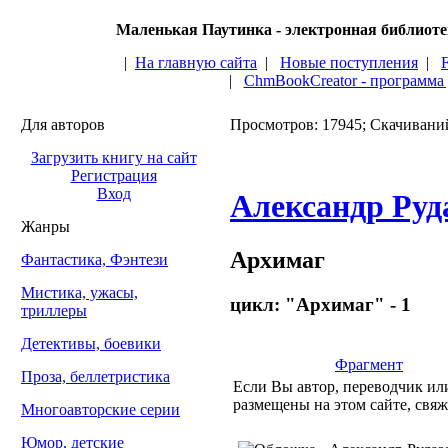
Маленькая Паутинка - электронная библиот
|
На главную сайта
|
Новые поступления
|
|
ChmBookCreator - программа
Для авторов
Просмотров: 17945; Скачивани
Загрузить книгу на сайт
Регистрация
Вход
Александр Руд
Жанры
Архимаг
Фантастика, Фэнтези
Мистика, ужасы,
цикл: "Архимаг" - 1
триллеры
Детективы, боевики
Фрагмент
Проза, беллетристика
Если Вы автор, переводчик или
размещены на этом сайте, свяж
Многоавторские серии
Юмор, детские