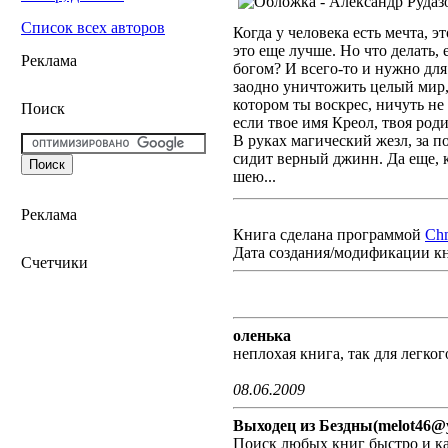
Список всех авторов
Когда у человека есть мечта, э
это еще лучше. Но что делать, 
Реклама
богом? И всего-то и нужно для 
заодно уничтожить целый мир,
котором ты воскрес, ничуть не
Поиск
если твое имя Креол, твоя ро
В руках магический жезл, за п
сидит верный джинн. Да еще, 
шею...
Реклама
Книга сделана программой
Ch
Дата создания/модификации к
Счетчики
оленька
неплохая книга, так для легког
08.06.2009
Выходец из Бездны(melot46@
Поиск любых книг быстро и ка