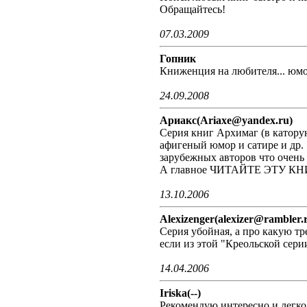
Обращайтесь!
07.03.2009
Гопник
Книженция на любителя... юмор
24.09.2008
Ариакс(Ariaxe@yandex.ru)
Серия книг Архимаг (в катору
афигеный юмор и сатире и др.
зарубежных авторов что очень 
А главное ЧИТАЙТЕ ЭТУ 
13.10.2006
Alexizenger(alexizer@rambler.
Серия убойная, а про какую т
если из этой "Креольской сери
14.04.2006
Iriska(--)
Рекомендую,интересно и легко