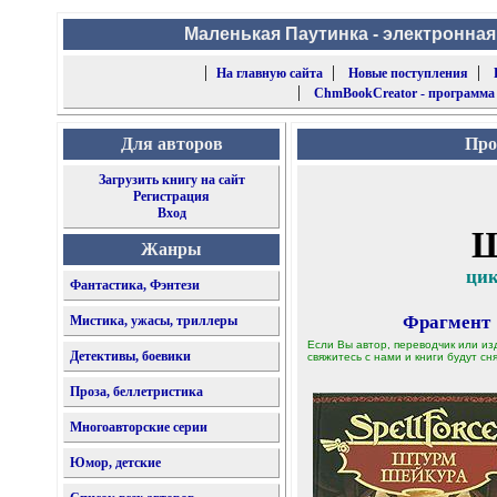
Маленькая Паутинка - электронная
|
|
|
На главную сайта
Новые поступления
|
ChmBookCreator - программа
Для авторов
Про
Загрузить книгу на сайт
Регистрация
Вход
Ш
Жанры
цик
Фантастика, Фэнтези
Фрагмент
Мистика, ужасы, триллеры
Если Вы автор, переводчик или из
Детективы, боевики
свяжитесь с нами и книги будут сня
Проза, беллетристика
Многоавторские серии
Юмор, детские