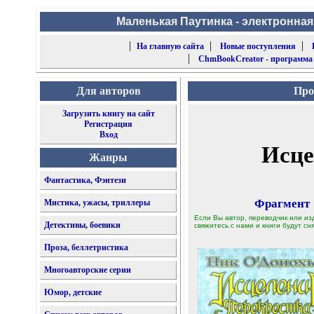
Маленькая Паутинка - электронная
|
|
|
На главную сайта
Новые поступления
|
ChmBookCreator - программа
Для авторов
Про
Загрузить книгу на сайт
Регистрация
Вход
Исце
Жанры
Фантастика, Фэнтези
Фрагмент
Мистика, ужасы, триллеры
Если Вы автор, переводчик или из
Детективы, боевики
свяжитесь с нами и книги будут сня
Проза, беллетристика
Многоавторские серии
Юмор, детские