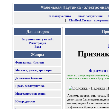
Маленькая Паутинка - электронная
|
|
|
На главную сайта
Новые поступления
|
ChmBookCreator - программа
Для авторов
Про
Загрузить книгу на сайт
Регистрация
Вход
Признак
Жанры
Фантастика, Фэнтези
Фрагмент
Мистика, ужасы, триллеры
Если Вы автор, переводчик или из
Детективы, боевики
свяжитесь с нами и книги будут сня
Проза, беллетристика
Многоавторские серии
Аксиома первая: мир тесен. 
девочками близнецами, надел
Юмор, детские
— запрещений к использовани
и фламенга Фрида встретилис