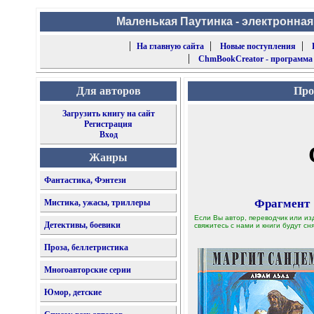
Маленькая Паутинка - электронная
|
|
|
На главную сайта
Новые поступления
|
ChmBookCreator - программа
Для авторов
Про
Загрузить книгу на сайт
Регистрация
Вход
Жанры
Фантастика, Фэнтези
Фрагмент
Мистика, ужасы, триллеры
Если Вы автор, переводчик или из
Детективы, боевики
свяжитесь с нами и книги будут сня
Проза, беллетристика
Многоавторские серии
Юмор, детские