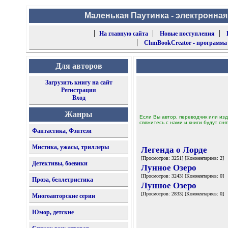
Маленькая Паутинка - электронная
|
|
|
На главную сайта
Новые поступления
|
ChmBookCreator - программа
Для авторов
Загрузить книгу на сайт
Регистрация
Вход
Жанры
Если Вы автор, переводчик или изд
свяжитесь с нами и книги будут сня
Фантастика, Фэнтези
Мистика, ужасы, триллеры
Легенда о Лорде
[Просмотров: 3251] [Комментариев: 2]
Детективы, боевики
Лунное Озеро
[Просмотров: 3243] [Комментариев: 0]
Проза, беллетристика
Лунное Озеро
[Просмотров: 2833] [Комментариев: 0]
Многоавторские серии
Юмор, детские