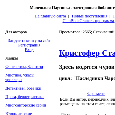
Маленькая Паутинка - электронная библиот
|
На главную сайта
|
Новые поступления
|
|
ChmBookCreator - программа
Для авторов
Просмотров: 2565; Скачиваний
Загрузить книгу на сайт
Регистрация
Вход
Кристофер Ст
Жанры
Здесь водятся чудо
Фантастика, Фэнтези
Мистика, ужасы,
цикл: "Наследники Чаро
триллеры
Детективы, боевики
Фрагмент
Проза, беллетристика
Если Вы автор, переводчик или
размещены на этом сайте, свяж
Многоавторские серии
Юмор, детские