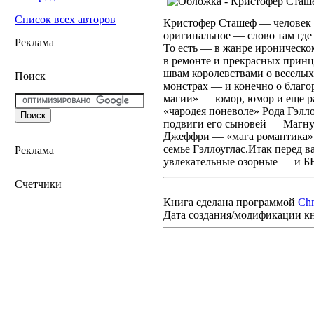
Список всех авторов
Кристофер Сташеф — человек 
оригинальное — слово там где 
Реклама
То есть — в жанре ироническо
в ремонте и прекрасных принц
швам королевствами о веселых
Поиск
монстрах — и конечно о благо
магии» — юмор, юмор и еще 
«чародея поневоле» Рода Гэлло
подвиги его сыновей — Магнус
Джеффри — «мага романтика
семье Гэллоуглас.Итак перед
Реклама
увлекательные озорные —
Счетчики
Книга сделана программой
Ch
Дата создания/модификации к