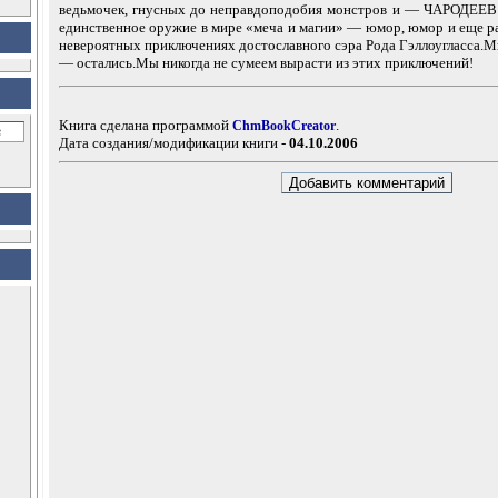
ведьмочек, гнусных до неправдоподобия монстров и — ЧАРОДЕЕВ
единственное оружие в мире «меча и магии» — юмор, юмор и еще р
невероятных приключениях достославного сэра Рода Гэллоугласса.
— остались.Мы никогда не сумеем вырасти из этих приключений!
Книга сделана программой
.
ChmBookCreator
Дата создания/модификации книги -
04.10.2006