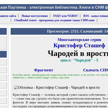
кая Паутинка - электронная библиотека. Книги в CHM 
|
|
|
лавную сайта
Новые поступления
FAQ!! или ЧАВО!!
RSS - канал новых
|
|
ChmBookCreator - программа для создания таких CHM книг
Просмотров: 2511; Скачиваний: 1
Многоавторские серии
Кристофер Сташеф
Чародей в ярост
цикл: "Чародей" - 5
Фрагмент
Скачать CHM
Если Вы автор, переводчик или издательство этой книги, и не хотите, что они
свяжитесь с нами и книги будут сняты с доступа.
Кристофер Сташеф — человек, который сумел сказать собственное 
— слово там, где сделать это было уже практически невозможно. То 
фэнтези. В мире высоких замков, сильно нуждающихся в ремонте
последних сил правящих разваливающимися по швам королевствами,