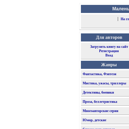
Малень
|
На г
Для авторов
Загрузить книгу на сайт
Регистрация
Вход
Жанры
Фантастика, Фэнтези
Мистика, ужасы, триллеры
Детективы, боевики
Проза, беллетристика
Многоавторские серии
Юмор, детские