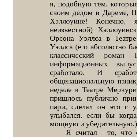
я, подобную тем, которые
своим дедом в Дареме, Шт
Хэллоуине! Конечно, 
неизвестной) Хэллоуин
Орсона Уэллса в Театр
Уэллса (его абсолютно бл
классический роман 
информационных выпу
сработало. И срабо
общенациональную панику
неделе в Театре Меркури
пришлось публично прин
пари, сделал он это с 
улыбался, если бы когда
мощную и убедительную.)
Я считал - то, что ср