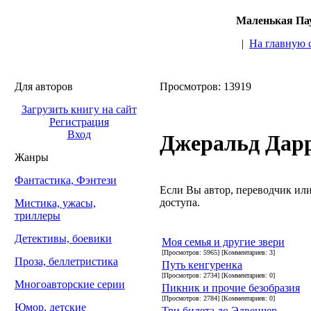
Маленькая Пау
|
На главную 
Для авторов
Просмотров: 13919
Загрузить книгу на сайт
Регистрация
Вход
Джеральд Дар
Жанры
Фантастика, Фэнтези
Если Вы автор, переводчик или 
доступа.
Мистика, ужасы,
триллеры
Детективы, боевики
Моя семья и другие звери
[Просмотров: 5965] [Комментариев: 3]
Проза, беллетристика
Путь кенгуренка
[Просмотров: 2734] [Комментариев: 0]
Многоавторские серии
Пикник и прочие безобразия
[Просмотров: 2784] [Комментариев: 0]
Юмор, детские
Три билета до Эдвенчер