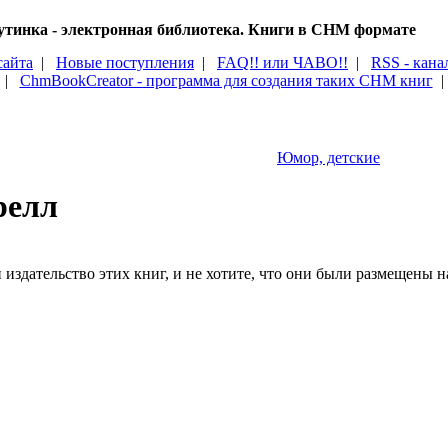
тинка - электронная библиотека. Книги в CHM формате
сайта
|
Новые поступления
|
FAQ!! или ЧАВО!!
|
RSS - кана
|
ChmBookCreator - программа для создания таких CHM книг
Юмор, детские
релл
издательство этих книг, и не хотите, что они были размещены на