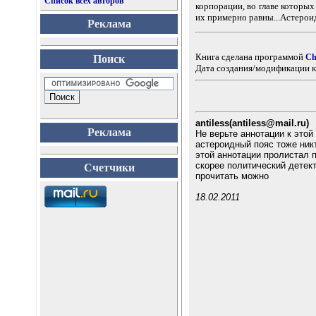
Список всех авторов
корпорации, во главе которы
их примерно равны...Астерои
Реклама
Книга сделана программой
Ch
Поиск
Дата создания/модификации к
antiless(antiless@mail.ru)
Реклама
Не верьте аннотации к этой
астероидный пояс тоже ник
этой аннотации пролистал п
скорее политический детект
Счетчики
прочитать можно
18.02.2011