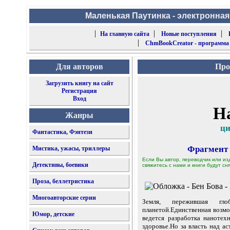
Маленькая Паутинка - электронная
|
|
|
На главную сайта
Новые поступления
|
ChmBookCreator - программа
Для авторов
Про
Загрузить книгу на сайт
Регистрация
Вход
Н
Жанры
ци
Фантастика, Фэнтези
Фрагмент
Мистика, ужасы, триллеры
Если Вы автор, переводчик или из
Детективы, боевики
свяжитесь с нами и книги будут сня
Проза, беллетристика
Многоавторские серии
Земля, пережившая гло
планетой.Единственная возмо
Юмор, детские
ведется разработка наноте
здоровье.Но за власть над 