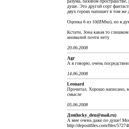
разума, базовом пространстве,
душе. Это другой сорт фантас
двух героях напишет в том же 
Оценка 6 из 10(ИМхо), но я ду
Кстати, Зона какая то слишком
аномалий почти нету
20.06.2008
Agr
А я говорю, очень посредственн
14.06.2008
Leonard
Прочитал. Хорошо написано, м
смысле
05.06.2008
Дэн(lucky_den@mail.ru)
А мне очень даже по душе! Мо
http://depositfiles.com/files/5727