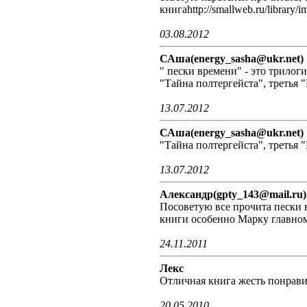
книгаhttp://smallweb.ru/library/i
03.08.2012
САша(energy_sasha@ukr.net)
" пески времени" - это трилоги
"Тайна полтергейста", третья "
13.07.2012
САша(energy_sasha@ukr.net)
"Тайна полтергейста", третья "
13.07.2012
Александр(gpty_143@mail.ru)
Посоветую все прочита пески 
книги особенно Марку главно
24.11.2011
Лекс
Отличная книга жесть понрави
20.05.2010