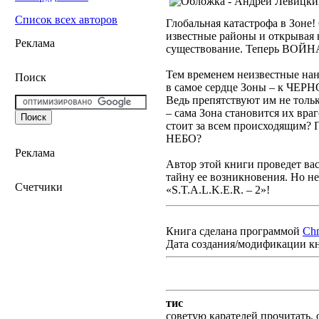
Список всех авторов
Глобальная катастрофа в Зоне
известные районы и открывая 
Реклама
существование. Теперь ВОЙ
Тем временем неизвестные нан
Поиск
в самое сердце Зоны – к ЧЕ
Ведь препятствуют им не тол
– сама Зона становится их враг
стоит за всем происходящим?
НЕБО?
Реклама
Автор этой книги проведет вас
тайну ее возникновения. Но не
Счетчики
«S.T.A.L.K.E.R. – 2»!
Книга сделана программой
Ch
Дата создания/модификации к
тис
советую карателей прочитать,