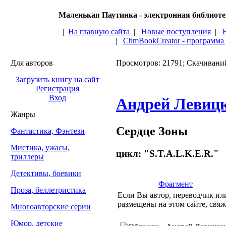
Маленькая Паутинка - электронная библиот
|
На главную сайта
|
Новые поступления
|
|
ChmBookCreator - программа
Для авторов
Просмотров: 21791; Скачивани
Загрузить книгу на сайт
Регистрация
Вход
Андрей Левиц
Жанры
Сердце Зоны
Фантастика, Фэнтези
Мистика, ужасы,
цикл: "S.T.A.L.K.E.R."
триллеры
Детективы, боевики
Фрагмент
Проза, беллетристика
Если Вы автор, переводчик или
размещены на этом сайте, свяж
Многоавторские серии
Юмор, детские