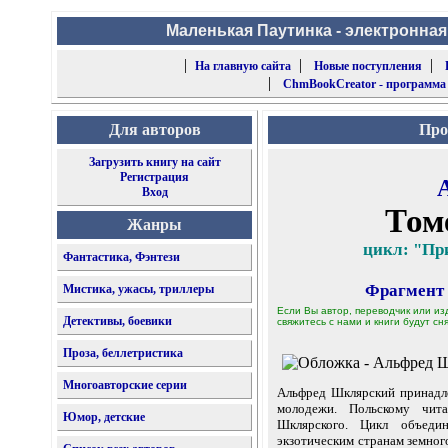
Маленькая Паутинка - электронная
|
|
|
На главную сайта
Новые поступления
|
ChmBookCreator - программа
Для авторов
Про
Загрузить книгу на сайт
Регистрация
Вход
Том
Жанры
цикл: "Пр
Фантастика, Фэнтези
Фрагмент
Мистика, ужасы, триллеры
Если Вы автор, переводчик или из
Детективы, боевики
свяжитесь с нами и книги будут сня
Проза, беллетристика
Многоавторские серии
Альфред Шклярский принадл
молодежи. Польскому чит
Юмор, детские
Шклярского. Цикл объеди
экзотическим странам земног