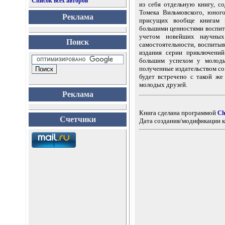
Список всех авторов
из себя отдельную книгу, 
Томека Вильмовского, юног
Реклама
присущих вообще книгам п
большими ценностями воспита
учетом новейших научных
Поиск
самостоятельности, воспиты
издания серии приключений
большим успехом у молодых
полученные издательством со 
будет встречено с такой же
молодых друзей.
Реклама
Книга сделана программой
Ch
Счетчики
Дата создания/модификации к